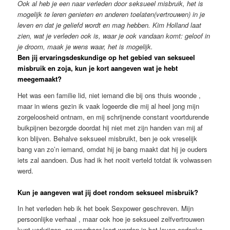
Ook al heb je een naar verleden door seksueel misbruik, het is
mogelijk te leren genieten en anderen toelaten(vertrouwen) in je
leven en dat je geliefd wordt en mag hebben.
Kim
Holland
laat
zien, wat je verleden ook is, waar je ook vandaan komt: geloof in
je droom, maak je wens waar, het is mogelijk.
Ben jij ervaringsdeskundige op het gebied van seksueel
misbruik en zoja, kun je kort aangeven wat je hebt
meegemaakt?
Het was een familie lid, niet iemand die bij ons thuis woonde ,
maar in wiens gezin ik vaak logeerde die mij al heel jong mijn
zorgeloosheid ontnam, en mij schrijnende constant voortdurende
buikpijnen bezorgde doordat hij niet met zijn handen van mij af
kon blijven. Behalve seksueel misbruikt, ben je ook vreselijk
bang van zo’n iemand, omdat hij je bang maakt dat hij je ouders
iets zal aandoen. Dus had ik het nooit verteld totdat ik volwassen
werd.
Kun je aangeven wat jij doet rondom seksueel misbruik?
In het verleden heb ik het boek Sexpower geschreven. Mijn
persoonlijke verhaal , maar ook hoe je seksueel zelfvertrouwen
kunt verkrijgen, en weerbaar leert worden in het leven ondanks