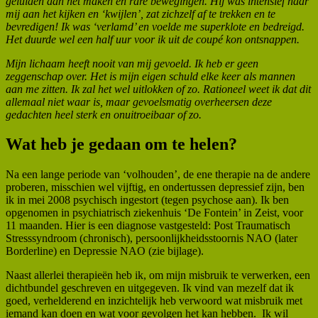
geluiden aan het maken en rare bewegingen. Hij was intensief naar
mij aan het kijken en ‘kwijlen’, zat zichzelf af te trekken en te
bevredigen! Ik was ‘verlamd’ en voelde me superklote en bedreigd.
Het duurde wel een half uur voor ik uit de coupé kon ontsnappen.
Mijn lichaam heeft nooit van mij gevoeld. Ik heb er geen
zeggenschap over. Het is mijn eigen schuld elke keer als mannen
aan me zitten. Ik zal het wel uitlokken of zo. Rationeel weet ik dat dit
allemaal niet waar is, maar gevoelsmatig overheersen deze
gedachten heel sterk en onuitroeibaar of zo.
Wat heb je gedaan om te helen?
Na een lange periode van ‘volhouden’, de ene therapie na de andere
proberen, misschien wel vijftig, en ondertussen depressief zijn, ben
ik in mei 2008 psychisch ingestort (tegen psychose aan). Ik ben
opgenomen in psychiatrisch ziekenhuis ‘De Fontein’ in Zeist, voor
11 maanden. Hier is een diagnose vastgesteld: Post Traumatisch
Stresssyndroom (chronisch), persoonlijkheidsstoornis NAO (later
Borderline) en Depressie NAO (zie bijlage).
Naast allerlei therapieën heb ik, om mijn misbruik te verwerken, een
dichtbundel geschreven en uitgegeven. Ik vind van mezelf dat ik
goed, verhelderend en inzichtelijk heb verwoord wat misbruik met
iemand kan doen en wat voor gevolgen het kan hebben. Ik wil