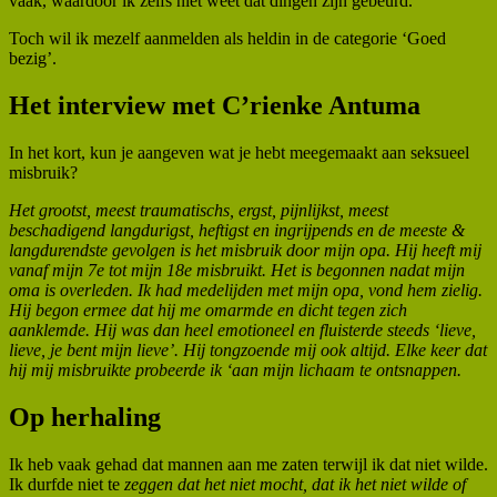
vaak, waardoor ik zelfs niet weet dàt dingen zijn gebeurd.
Toch wil ik mezelf aanmelden als heldin in de categorie ‘Goed
bezig’.
Het interview met C’rienke Antuma
In het kort, kun je aangeven wat je hebt meegemaakt aan seksueel
misbruik?
Het grootst, meest traumatischs, ergst, pijnlijkst, meest
beschadigend langdurigst, heftigst en ingrijpends en de meeste &
langdurendste gevolgen is het misbruik door mijn opa. Hij heeft mij
vanaf mijn 7e tot mijn 18e misbruikt. Het is begonnen nadat mijn
oma is overleden. Ik had medelijden met mijn opa, vond hem zielig.
Hij begon ermee dat hij me omarmde en dicht tegen zich
aanklemde. Hij was dan heel emotioneel en fluisterde steeds ‘lieve,
lieve, je bent mijn lieve’. Hij tongzoende mij ook altijd. Elke keer dat
hij mij misbruikte probeerde ik ‘aan mijn lichaam te ontsnappen.
Op herhaling
Ik heb vaak gehad dat mannen aan me zaten terwijl ik dat niet wilde.
Ik durfde niet te
zeggen dat het niet mocht, dat ik het niet wilde of