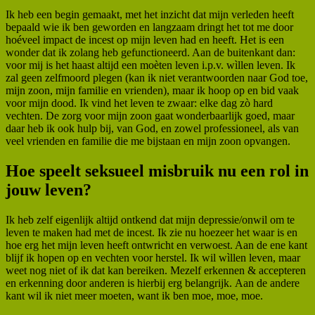
Ik heb een begin gemaakt, met het inzicht dat mijn verleden heeft
bepaald wie ik ben geworden en langzaam dringt het tot me door
hoéveel impact de incest op mijn leven had en heeft. Het is een
wonder dat ik zolang heb gefunctioneerd. Aan de buitenkant dan:
voor mij is het haast altijd een moèten leven i.p.v. wìllen leven. Ik
zal geen zelfmoord plegen (kan ik niet verantwoorden naar God toe,
mijn zoon, mijn familie en vrienden), maar ik hoop op en bid vaak
voor mijn dood. Ik vind het leven te zwaar: elke dag zò hard
vechten. De zorg voor mijn zoon gaat wonderbaarlijk goed, maar
daar heb ik ook hulp bij, van God, en zowel professioneel, als van
veel vrienden en familie die me bijstaan en mijn zoon opvangen.
Hoe speelt seksueel misbruik nu een rol in
jouw leven?
Ik heb zelf eigenlijk altijd ontkend dat mijn depressie/onwil om te
leven te maken had met de incest. Ik zie nu hoezeer het waar is en
hoe erg het mijn leven heeft ontwricht en verwoest. Aan de ene kant
blijf ik hopen op en vechten voor herstel. Ik wil wìllen leven, maar
weet nog niet of ik dat kan bereiken. Mezelf erkennen & accepteren
en erkenning door anderen is hierbij erg belangrijk. Aan de andere
kant wil ik niet meer moeten, want ik ben moe, moe, moe.