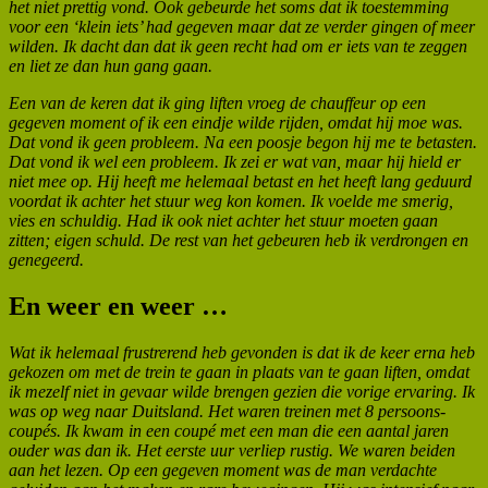
het niet prettig vond. Ook gebeurde het soms dat ik toestemming
voor een ‘klein iets’ had gegeven maar dat ze verder gingen of meer
wilden. Ik dacht dan dat ik geen recht had om er iets van te zeggen
en liet ze dan hun gang gaan.
Een van de keren dat ik ging liften vroeg de chauffeur op een
gegeven moment of ik een eindje wilde rijden, omdat hij moe was.
Dat vond ik geen probleem. Na een poosje begon hij me te betasten.
Dat vond ik wel een probleem. Ik zei er wat van, maar hij hield er
niet mee op. Hij heeft me helemaal betast en het heeft lang geduurd
voordat ik achter het stuur weg kon komen. Ik voelde me smerig,
vies en schuldig. Had ik ook niet achter het stuur moeten gaan
zitten; eigen schuld. De rest van het gebeuren heb ik verdrongen en
genegeerd.
En weer en weer …
Wat ik helemaal frustrerend heb gevonden is dat ik de keer erna heb
gekozen om met de trein te gaan in plaats van te gaan liften, omdat
ik mezelf niet in gevaar wilde brengen gezien die vorige ervaring. Ik
was op weg naar Duitsland. Het waren treinen met 8 persoons-
coupés. Ik kwam in een coupé met een man die een aantal jaren
ouder was dan ik. Het eerste uur verliep rustig. We waren beiden
aan het lezen. Op een gegeven moment was de man verdachte